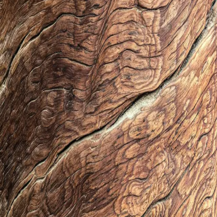
Pfalz
Saarland
Sachsen
Sachsen-Anhalt
Schleswig-Holstein
Thüringen
Noch keine Treffer
Ändern Sie die Filter oder schauen Sie später noch einmal vorbei.
Holzbörse
Regionaler Holzmarktplatz für Stammholz, Schnittholz, Brennholz,
Edelholz und Maschinen. Aus der DACH-Region.
©
2026
Holzbörse · SVPG GmbH
Marktplatz
Anzeigen
Kategorien
Branchenbuch
Preise
Anzeige aufgeben
Rechtliches
Impressum
Datenschutz